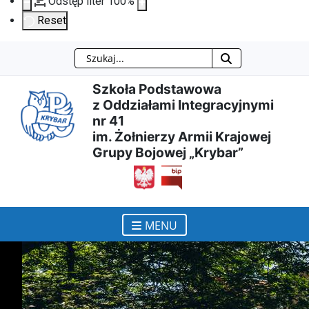
Odstęp liter
100
%
Reset
Szukaj
Przejdź
Przejdź
Przejdź
Przejdź
Szkoła Podstawowa
do
do
do
do
z Oddziałami Integracyjnymi
nr 41
treści
menu
wyszukiwarki
mapy
im. Żołnierzy Armii Krajowej
Grupy Bojowej „Krybar”
głównej
nawigacyjnego
strony
otwiera się w nowym ok
MENU