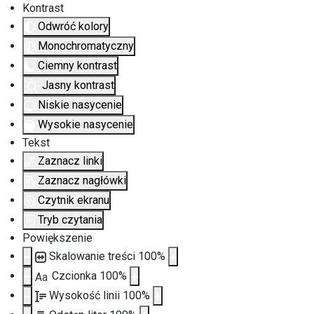
Kontrast
Odwróć kolory
Monochromatyczny
Ciemny kontrast
Jasny kontrast
Niskie nasycenie
Wysokie nasycenie
Tekst
Zaznacz linki
Zaznacz nagłówki
Czytnik ekranu
Tryb czytania
Powiększenie
Skalowanie treści
100
%
Czcionka
100
%
Aa
Wysokość linii
100
%