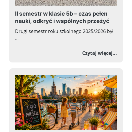
II semestr w klasie 5b – czas pełen
nauki, odkryć i wspólnych przeżyć
Drugi semestr roku szkolnego 2025/2026 był
...
o II s
Czytaj więcej...