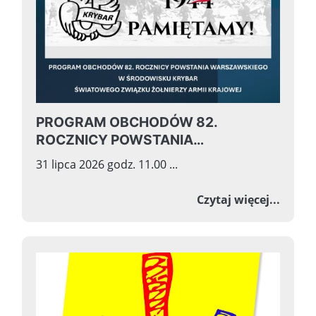
PROGRAM OBCHODÓW 82.
ROCZNICY POWSTANIA
WARSZAWSKIEGO W ŚRODOWISKU
31 lipca 2026 godz. 11.00 ...
KRYBAR ŚWIATOWEGO ZWIĄZKU
ŻOŁNIERZY ARMII KRAJOWEJ
o PRO
Czytaj więcej...