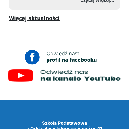
o Zawo
Czytaj więcej...
Więcej aktualności
Szkoła Podstawowa
z Oddziałami Integracyjnymi nr 41