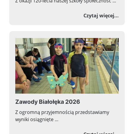
Z okazji 120-lecia naszej szkoły społeczność ...
o Now
Czytaj więcej...
Zawody Białołęka 2026
Z ogromną przyjemnością przedstawiamy
wyniki osiągnięte ...